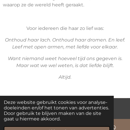
waarop ze de wereld heeft geraakt.
Voor iedereen die haar zo lief was:
Onthoud haar lach. Onthoud haar dromen. En leef.
Leef met open armen, met liefde voor elkaar.
Want niemand weet hoeveel tijd ons gegeven is.
Maar wat we wel weten, is dat liefde blijft.
Altijd.
Deze website gebruikt cookies voor analyse-
doeleinden en/of het tonen van advertenties.
© 2023 - 2026 mathanjauitvaartzorg.nl
Powered by
JouwWeb
Door gebruik te blijven maken van de site
gaat u hiermee akkoord.