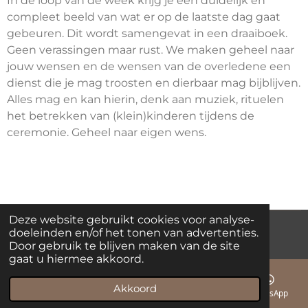
In de loop van de week krijg je een duidelijk en
compleet beeld van wat er op de laatste dag gaat
gebeuren. Dit wordt samengevat in een draaiboek.
Geen verassingen maar rust. We maken geheel naar
jouw wensen en de wensen van de overledene een
dienst die je mag troosten en dierbaar mag bijblijven.
Alles mag en kan hierin, denk aan muziek, rituelen
het betrekken van (klein)kinderen tijdens de
ceremonie. Geheel naar eigen wens.
Deze website gebruikt cookies voor analyse-
doeleinden en/of het tonen van advertenties.
© 2023 - 2026 mathanjauitvaartzorg.nl
Powered by
JouwWeb
Door gebruik te blijven maken van de site
gaat u hiermee akkoord.
Akkoord
E-mailadres
Telefoonnummer
Facebook
WhatsApp